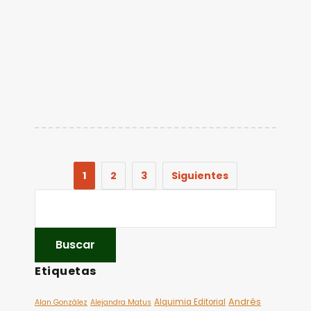
1
2
3
Siguientes
Etiquetas
Andrés
Alquimia Editorial
Alan González
Alejandra Matus