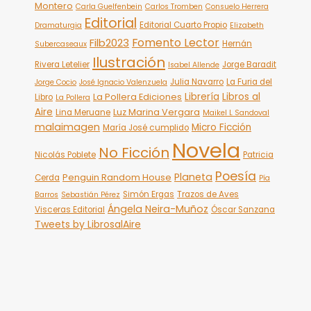
Montero
Carla Guelfenbein
Carlos Tromben
Consuelo Herrera
Editorial
Editorial Cuarto Propio
Dramaturgia
Elizabeth
Fomento Lector
Filb2023
Hernán
Subercaseaux
Ilustración
Rivera Letelier
Jorge Baradit
Isabel Allende
Julia Navarro
La Furia del
Jorge Cocio
José Ignacio Valenzuela
Librería
Libros al
La Pollera Ediciones
Libro
La Pollera
Aire
Luz Marina Vergara
Lina Meruane
Maikel L Sandoval
malaimagen
Micro Ficción
María José cumplido
Novela
No Ficción
Nicolás Poblete
Patricia
Poesía
Planeta
Penguin Random House
Cerda
Pía
Simón Ergas
Trazos de Aves
Barros
Sebastián Pérez
Ángela Neira-Muñoz
Visceras Editorial
Óscar Sanzana
Tweets by LibrosalAire