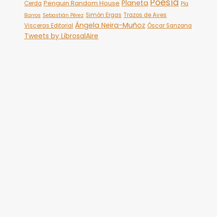
Poesía
Planeta
Penguin Random House
Cerda
Pía
Simón Ergas
Trazos de Aves
Barros
Sebastián Pérez
Ángela Neira-Muñoz
Visceras Editorial
Óscar Sanzana
Tweets by LibrosalAire