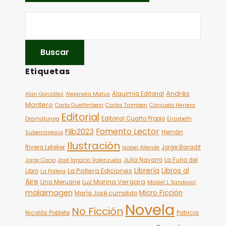
Etiquetas
Andrés
Alquimia Editorial
Alan González
Alejandra Matus
Montero
Carla Guelfenbein
Carlos Tromben
Consuelo Herrera
Editorial
Editorial Cuarto Propio
Dramaturgia
Elizabeth
Fomento Lector
Filb2023
Hernán
Subercaseaux
Ilustración
Rivera Letelier
Jorge Baradit
Isabel Allende
Julia Navarro
La Furia del
Jorge Cocio
José Ignacio Valenzuela
Librería
Libros al
La Pollera Ediciones
Libro
La Pollera
Aire
Luz Marina Vergara
Lina Meruane
Maikel L Sandoval
malaimagen
Micro Ficción
María José cumplido
Novela
No Ficción
Nicolás Poblete
Patricia