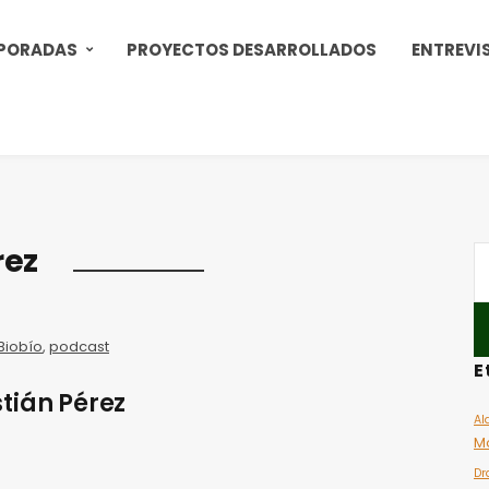
PORADAS
PROYECTOS DESARROLLADOS
ENTREVI
rez
Biobío
,
podcast
E
tián Pérez
Al
M
Dr