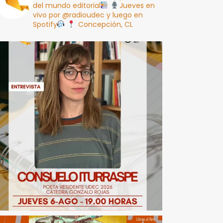
del mundo editorial
Jueves en
vivo por @radioudec y luego en
Spotify
Concepción, CL