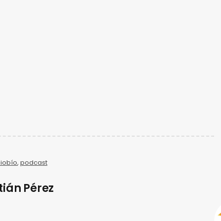
iobío
,
podcast
tián Pérez