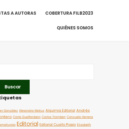
STAS A AUTORAS
COBERTURA FILB2023
QUIÉNES SOMOS
tiquetas
Andrés
Alquimia Editorial
an González
Alejandra Matus
ontero
Carla Guelfenbein
Carlos Tromben
Consuelo Herrera
Editorial
Editorial Cuarto Propio
amaturgia
Elizabeth