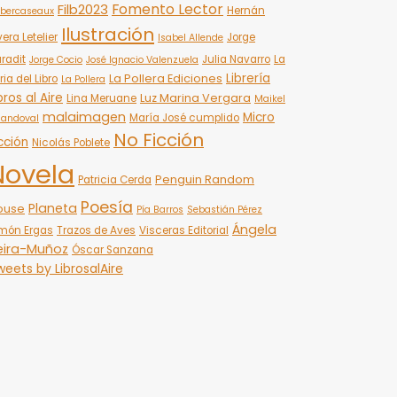
Fomento Lector
Filb2023
Hernán
bercaseaux
Ilustración
vera Letelier
Jorge
Isabel Allende
radit
Julia Navarro
La
Jorge Cocio
José Ignacio Valenzuela
Librería
La Pollera Ediciones
ria del Libro
La Pollera
bros al Aire
Luz Marina Vergara
Lina Meruane
Maikel
malaimagen
Micro
María José cumplido
Sandoval
No Ficción
cción
Nicolás Poblete
Novela
Penguin Random
Patricia Cerda
Poesía
Planeta
ouse
Pía Barros
Sebastián Pérez
Ángela
món Ergas
Trazos de Aves
Visceras Editorial
eira-Muñoz
Óscar Sanzana
eets by LibrosalAire