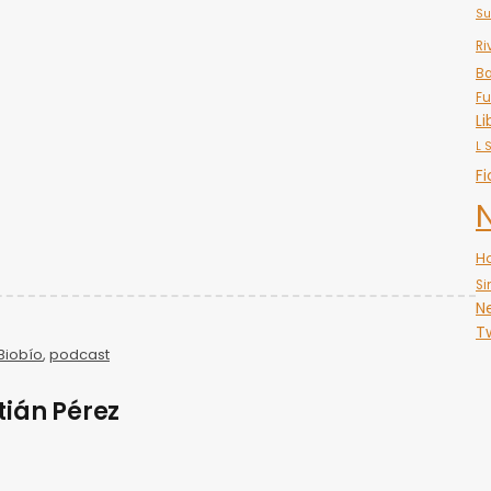
Su
Ri
Ba
Fu
Li
L 
Fi
H
Si
N
Tw
Biobío
,
podcast
tián Pérez