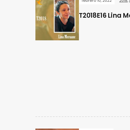
febrero 10, 2022
2018
,
T2018E16 Lina 