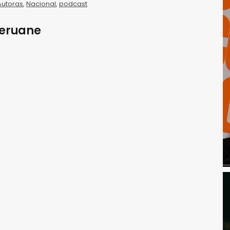
Autoras
,
Nacional
,
podcast
Meruane