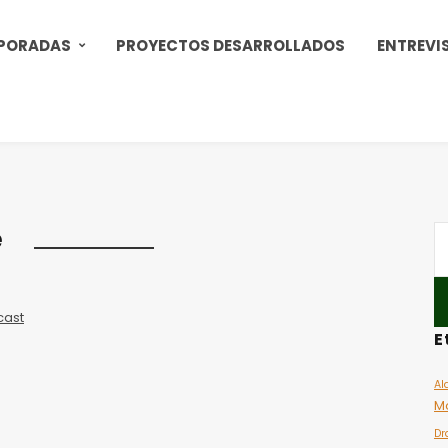
PORADAS
PROYECTOS DESARROLLADOS
ENTREVI
e
cast
E
Al
M
Dr