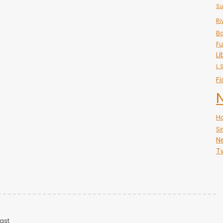
Su
Ri
Ba
Fu
Li
L 
Fi
H
Si
N
Tw
ast