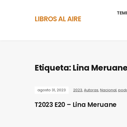
TEM
LIBROS AL AIRE
Etiqueta:
Lina Meruan
agosto 31, 2023
2023
,
Autoras
,
Nacional
,
pod
T2023 E20 – Lina Meruane