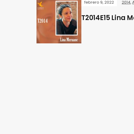
febrero 9, 2022
2014
,
T2014E15 Lina 