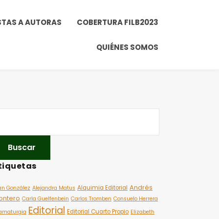
STAS A AUTORAS
COBERTURA FILB2023
QUIÉNES SOMOS
tiquetas
Andrés
Alquimia Editorial
an González
Alejandra Matus
ontero
Carla Guelfenbein
Carlos Tromben
Consuelo Herrera
Editorial
Editorial Cuarto Propio
amaturgia
Elizabeth