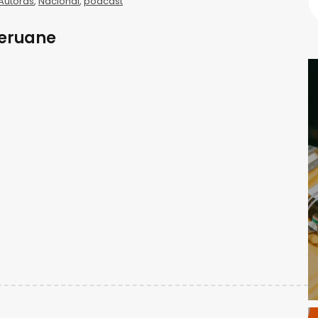
Autoras
,
Nacional
,
podcast
Meruane