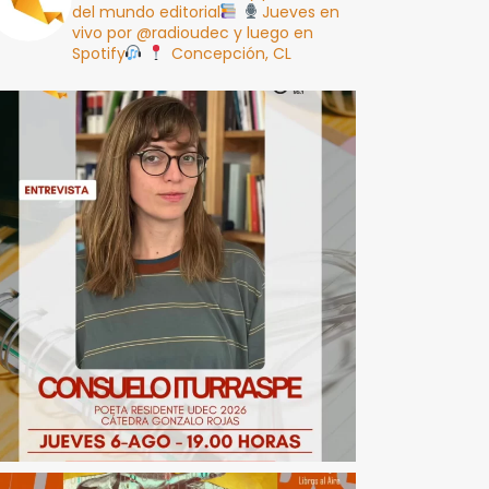
del mundo editorial
Jueves en
vivo por @radioudec y luego en
Spotify
Concepción, CL