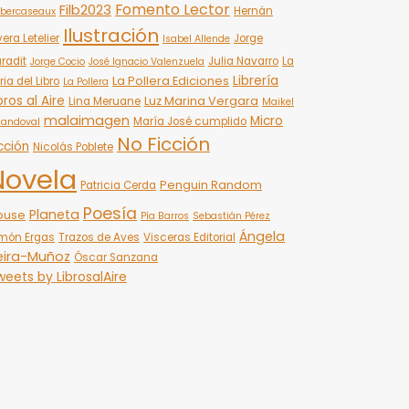
Fomento Lector
Filb2023
Hernán
bercaseaux
Ilustración
vera Letelier
Jorge
Isabel Allende
radit
Julia Navarro
La
Jorge Cocio
José Ignacio Valenzuela
Librería
La Pollera Ediciones
ria del Libro
La Pollera
bros al Aire
Luz Marina Vergara
Lina Meruane
Maikel
malaimagen
Micro
María José cumplido
Sandoval
No Ficción
cción
Nicolás Poblete
Novela
Penguin Random
Patricia Cerda
Poesía
Planeta
ouse
Pía Barros
Sebastián Pérez
Ángela
món Ergas
Trazos de Aves
Visceras Editorial
eira-Muñoz
Óscar Sanzana
eets by LibrosalAire