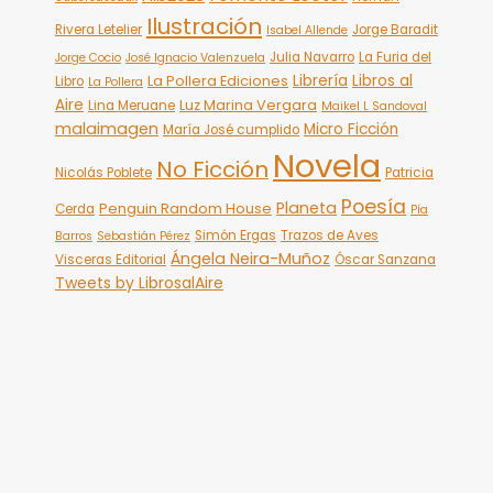
Ilustración
Rivera Letelier
Jorge Baradit
Isabel Allende
Julia Navarro
La Furia del
Jorge Cocio
José Ignacio Valenzuela
Librería
Libros al
La Pollera Ediciones
Libro
La Pollera
Aire
Luz Marina Vergara
Lina Meruane
Maikel L Sandoval
malaimagen
Micro Ficción
María José cumplido
Novela
No Ficción
Nicolás Poblete
Patricia
Poesía
Planeta
Penguin Random House
Cerda
Pía
Simón Ergas
Trazos de Aves
Barros
Sebastián Pérez
Ángela Neira-Muñoz
Visceras Editorial
Óscar Sanzana
Tweets by LibrosalAire