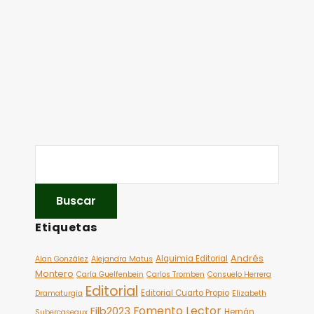
Etiquetas
Andrés
Alquimia Editorial
Alan González
Alejandra Matus
Montero
Carla Guelfenbein
Carlos Tromben
Consuelo Herrera
Editorial
Editorial Cuarto Propio
Dramaturgia
Elizabeth
Fomento Lector
Filb2023
Hernán
Subercaseaux