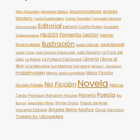
Andrés
Alquimia Editorial
Alan González
Alejandra Matus
Montero
Carla Guelfenbein
Carlos Tromben
Consuelo Herrera
Editorial
Editorial Cuarto Propio
Dramaturgia
Elizabeth
Fomento Lector
Filb2023
Hernán
Subercaseaux
Ilustración
Rivera Letelier
Jorge Baradit
Isabel Allende
Julia Navarro
La Furia del
Jorge Cocio
José Ignacio Valenzuela
Librería
Libros al
La Pollera Ediciones
Libro
La Pollera
Aire
Luz Marina Vergara
Lina Meruane
Maikel L Sandoval
malaimagen
Micro Ficción
María José cumplido
Novela
No Ficción
Nicolás Poblete
Patricia
Poesía
Planeta
Penguin Random House
Cerda
Pía
Simón Ergas
Trazos de Aves
Barros
Sebastián Pérez
Ángela Neira-Muñoz
Visceras Editorial
Óscar Sanzana
Tweets by LibrosalAire