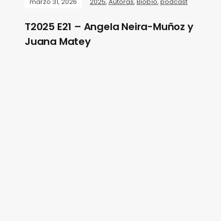
marzo 31, 2026
2025
,
Autoras
,
Biobío
,
podcast
T2025 E21 – Angela Neira-Muñoz y
Juana Matey