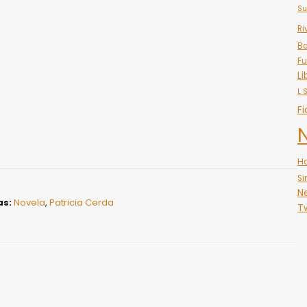
Su
Ri
Ba
Fu
Li
L 
Fi
H
Si
N
as:
Novela
,
Patricia Cerda
Tw