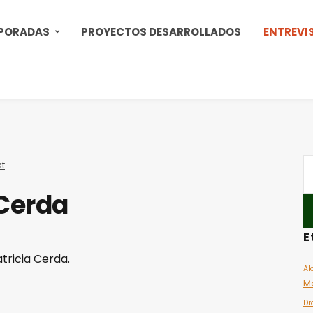
PORADAS
PROYECTOS DESARROLLADOS
ENTREVI
t
 Cerda
E
tricia Cerda.
Al
M
Dr