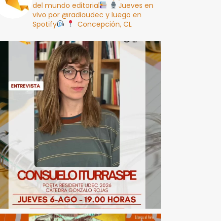
del mundo editorial
Jueves en
vivo por @radioudec y luego en
Spotify
Concepción, CL