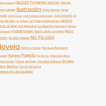
Fomento Lector
Filb2023
Hernán
bercaseaux
Ilustración
vera Letelier
Jorge
Isabel Allende
radit
Julia Navarro
La
Jorge Cocio
José Ignacio Valenzuela
Librería
La Pollera Ediciones
ria del Libro
La Pollera
bros al Aire
Luz Marina Vergara
Lina Meruane
Maikel
malaimagen
Micro
María José cumplido
Sandoval
No Ficción
cción
Nicolás Poblete
Novela
Penguin Random
Patricia Cerda
Poesía
Planeta
ouse
Pía Barros
Sebastián Pérez
Ángela
món Ergas
Trazos de Aves
Visceras Editorial
eira-Muñoz
Óscar Sanzana
eets by LibrosalAire