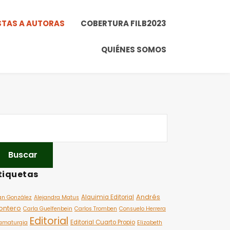
STAS A AUTORAS
COBERTURA FILB2023
QUIÉNES SOMOS
tiquetas
Andrés
Alquimia Editorial
an González
Alejandra Matus
ontero
Carla Guelfenbein
Carlos Tromben
Consuelo Herrera
Editorial
Editorial Cuarto Propio
amaturgia
Elizabeth