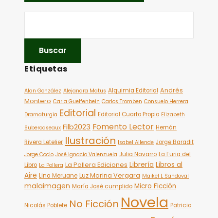
Etiquetas
Andrés
Alquimia Editorial
Alan González
Alejandra Matus
Montero
Carla Guelfenbein
Carlos Tromben
Consuelo Herrera
Editorial
Editorial Cuarto Propio
Dramaturgia
Elizabeth
Fomento Lector
Filb2023
Hernán
Subercaseaux
Ilustración
Rivera Letelier
Jorge Baradit
Isabel Allende
Julia Navarro
La Furia del
Jorge Cocio
José Ignacio Valenzuela
Librería
Libros al
La Pollera Ediciones
Libro
La Pollera
Aire
Luz Marina Vergara
Lina Meruane
Maikel L Sandoval
malaimagen
Micro Ficción
María José cumplido
Novela
No Ficción
Nicolás Poblete
Patricia