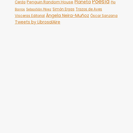
Poesía
Planeta
Penguin Random House
Cerda
Pía
Simón Ergas
Trazos de Aves
Barros
Sebastián Pérez
Ángela Neira-Muñoz
Visceras Editorial
Óscar Sanzana
Tweets by LibrosalAire