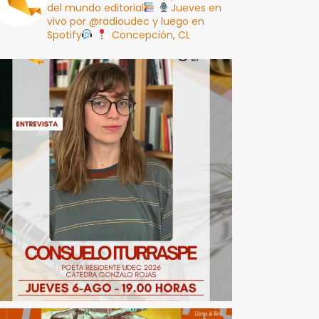
del mundo editorial
Jueves en
vivo por @radioudec y luego en
Spotify
Concepción, CL