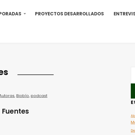
PORADAS
PROYECTOS DESARROLLADOS
ENTREVI
es
Autoras
,
Biobío
,
podcast
E
a Fuentes
Al
M
Dr