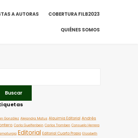
STAS A AUTORAS
COBERTURA FILB2023
QUIÉNES SOMOS
tiquetas
Andrés
Alquimia Editorial
an González
Alejandra Matus
ontero
Carla Guelfenbein
Carlos Tromben
Consuelo Herrera
Editorial
Editorial Cuarto Propio
amaturgia
Elizabeth