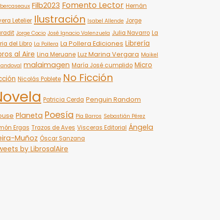
Fomento Lector
Filb2023
Hernán
bercaseaux
Ilustración
vera Letelier
Jorge
Isabel Allende
radit
Julia Navarro
La
Jorge Cocio
José Ignacio Valenzuela
Librería
La Pollera Ediciones
ria del Libro
La Pollera
bros al Aire
Luz Marina Vergara
Lina Meruane
Maikel
malaimagen
Micro
María José cumplido
Sandoval
No Ficción
cción
Nicolás Poblete
Novela
Penguin Random
Patricia Cerda
Poesía
Planeta
ouse
Pía Barros
Sebastián Pérez
Ángela
món Ergas
Trazos de Aves
Visceras Editorial
eira-Muñoz
Óscar Sanzana
eets by LibrosalAire