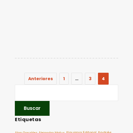
Anteriores
1
…
3
4
Etiquetas
Andrés
Alquimia Editorial
Alan González
Alejandra Matus