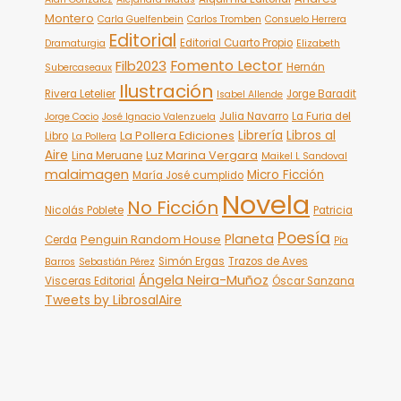
Montero
Carla Guelfenbein
Carlos Tromben
Consuelo Herrera
Editorial
Editorial Cuarto Propio
Dramaturgia
Elizabeth
Fomento Lector
Filb2023
Hernán
Subercaseaux
Ilustración
Rivera Letelier
Jorge Baradit
Isabel Allende
Julia Navarro
La Furia del
Jorge Cocio
José Ignacio Valenzuela
Librería
Libros al
La Pollera Ediciones
Libro
La Pollera
Aire
Luz Marina Vergara
Lina Meruane
Maikel L Sandoval
malaimagen
Micro Ficción
María José cumplido
Novela
No Ficción
Nicolás Poblete
Patricia
Poesía
Planeta
Penguin Random House
Cerda
Pía
Simón Ergas
Trazos de Aves
Barros
Sebastián Pérez
Ángela Neira-Muñoz
Visceras Editorial
Óscar Sanzana
Tweets by LibrosalAire