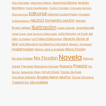
Andrés
Alquimia Editorial
Alan González
Alejandra Matus
Montero
Carla Guelfenbein
Carlos Tromben
Consuelo Herrera
Editorial
Editorial Cuarto Propio
Dramaturgia
Elizabeth
Fomento Lector
Filb2023
Hernán
Subercaseaux
Ilustración
Rivera Letelier
Jorge Baradit
Isabel Allende
Julia Navarro
La Furia del
Jorge Cocio
José Ignacio Valenzuela
Librería
Libros al
La Pollera Ediciones
Libro
La Pollera
Aire
Luz Marina Vergara
Lina Meruane
Maikel L Sandoval
malaimagen
Micro Ficción
María José cumplido
Novela
No Ficción
Nicolás Poblete
Patricia
Poesía
Planeta
Penguin Random House
Cerda
Pía
Simón Ergas
Trazos de Aves
Barros
Sebastián Pérez
Ángela Neira-Muñoz
Visceras Editorial
Óscar Sanzana
Tweets by LibrosalAire