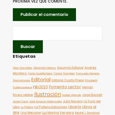
PRÓXIMA VEZ QUE COMENTE.
Etiquetas
Andrés
Alquimia Editorial
Alan González
Alejandra Matus
Montero
Carla Guelfenbein
Carlos Tromben
Consuelo Herrera
Editorial
Editorial Cuarto Propio
Dramaturgia
Elizabeth
Fomento Lector
Filb2023
Hernán
Subercaseaux
Ilustración
Rivera Letelier
Jorge Baradit
Isabel Allende
Julia Navarro
La Furia del
Jorge Cocio
José Ignacio Valenzuela
Librería
Libros al
La Pollera Ediciones
Libro
La Pollera
Aire
Luz Marina Vergara
Lina Meruane
Maikel L Sandoval