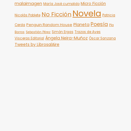
malaimagen
Micro Ficción
María José cumplido
Novela
No Ficción
Nicolás Poblete
Patricia
Poesía
Planeta
Penguin Random House
Cerda
Pía
Simón Ergas
Trazos de Aves
Barros
Sebastián Pérez
Ángela Neira-Muñoz
Visceras Editorial
Óscar Sanzana
Tweets by LibrosalAire