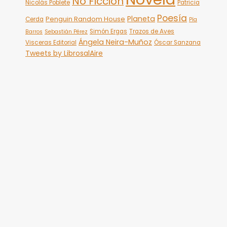
No Ficción
Nicolás Poblete
Patricia
Poesía
Planeta
Penguin Random House
Cerda
Pía
Simón Ergas
Trazos de Aves
Barros
Sebastián Pérez
Ángela Neira-Muñoz
Visceras Editorial
Óscar Sanzana
Tweets by LibrosalAire