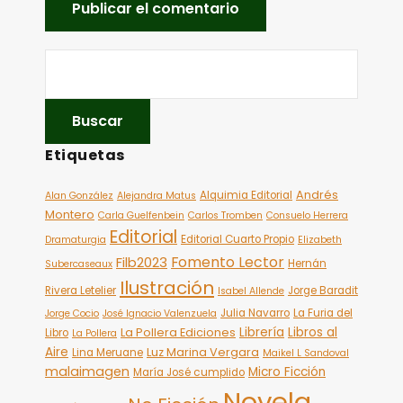
Etiquetas
Andrés
Alquimia Editorial
Alan González
Alejandra Matus
Montero
Carla Guelfenbein
Carlos Tromben
Consuelo Herrera
Editorial
Editorial Cuarto Propio
Dramaturgia
Elizabeth
Fomento Lector
Filb2023
Hernán
Subercaseaux
Ilustración
Rivera Letelier
Jorge Baradit
Isabel Allende
Julia Navarro
La Furia del
Jorge Cocio
José Ignacio Valenzuela
Librería
Libros al
La Pollera Ediciones
Libro
La Pollera
Aire
Luz Marina Vergara
Lina Meruane
Maikel L Sandoval
malaimagen
Micro Ficción
María José cumplido
Novela