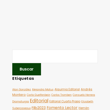
Etiquetas
Andrés
Alquimia Editorial
Alan González
Alejandra Matus
Montero
Carla Guelfenbein
Carlos Tromben
Consuelo Herrera
Editorial
Editorial Cuarto Propio
Dramaturgia
Elizabeth
Fomento Lector
Filb2023
Hernán
Subercaseaux