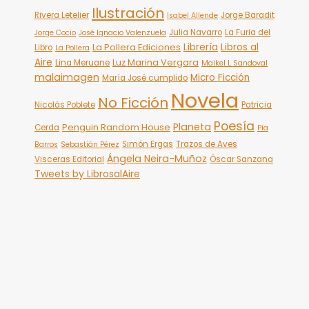
Ilustración
Rivera Letelier
Jorge Baradit
Isabel Allende
Julia Navarro
La Furia del
Jorge Cocio
José Ignacio Valenzuela
Librería
Libros al
La Pollera Ediciones
Libro
La Pollera
Aire
Luz Marina Vergara
Lina Meruane
Maikel L Sandoval
malaimagen
Micro Ficción
María José cumplido
Novela
No Ficción
Nicolás Poblete
Patricia
Poesía
Planeta
Penguin Random House
Cerda
Pía
Simón Ergas
Trazos de Aves
Barros
Sebastián Pérez
Ángela Neira-Muñoz
Visceras Editorial
Óscar Sanzana
Tweets by LibrosalAire