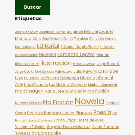
Etiquetas
Andrés
Alquimia Editorial
Alan González
Alejandra Matus
Montero
Carla Guelfenbein
Carlos Tromben
Consuelo Herrera
Editorial
Editorial Cuarto Propio
Dramaturgia
Elizabeth
Fomento Lector
Filb2023
Hernán
Subercaseaux
Ilustración
Rivera Letelier
Jorge Baradit
Isabel Allende
Julia Navarro
La Furia del
Jorge Cocio
José Ignacio Valenzuela
Librería
Libros al
La Pollera Ediciones
Libro
La Pollera
Aire
Luz Marina Vergara
Lina Meruane
Maikel L Sandoval
malaimagen
Micro Ficción
María José cumplido
Novela
No Ficción
Nicolás Poblete
Patricia
Poesía
Planeta
Penguin Random House
Cerda
Pía
Simón Ergas
Trazos de Aves
Barros
Sebastián Pérez
Ángela Neira-Muñoz
Visceras Editorial
Óscar Sanzana
Tweets by LibrosalAire