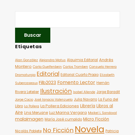
Etiquetas
Andrés
Alquimia Editorial
Alan González
Alejandra Matus
Montero
Carla Guelfenbein
Carlos Tromben
Consuelo Herrera
Editorial
Editorial Cuarto Propio
Dramaturgia
Elizabeth
Fomento Lector
Filb2023
Hernán
Subercaseaux
Ilustración
Rivera Letelier
Jorge Baradit
Isabel Allende
Julia Navarro
La Furia del
Jorge Cocio
José Ignacio Valenzuela
Librería
Libros al
La Pollera Ediciones
Libro
La Pollera
Aire
Luz Marina Vergara
Lina Meruane
Maikel L Sandoval
malaimagen
Micro Ficción
María José cumplido
Novela
No Ficción
Nicolás Poblete
Patricia