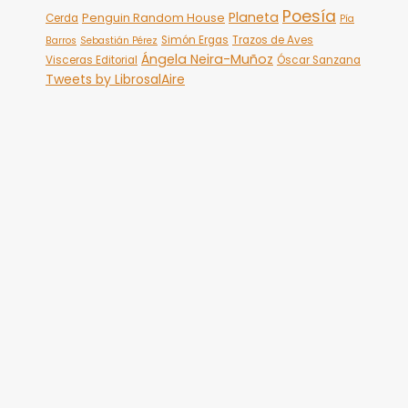
Poesía
Planeta
Penguin Random House
Cerda
Pía
Simón Ergas
Trazos de Aves
Barros
Sebastián Pérez
Ángela Neira-Muñoz
Visceras Editorial
Óscar Sanzana
Tweets by LibrosalAire