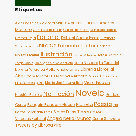
Etiquetas
Andrés
Alquimia Editorial
Alan González
Alejandra Matus
Montero
Carla Guelfenbein
Carlos Tromben
Consuelo Herrera
Editorial
Editorial Cuarto Propio
Dramaturgia
Elizabeth
Fomento Lector
Filb2023
Hernán
Subercaseaux
Ilustración
Rivera Letelier
Jorge Baradit
Isabel Allende
Julia Navarro
La Furia del
Jorge Cocio
José Ignacio Valenzuela
Librería
Libros al
La Pollera Ediciones
Libro
La Pollera
Aire
Luz Marina Vergara
Lina Meruane
Maikel L Sandoval
malaimagen
Micro Ficción
María José cumplido
Novela
No Ficción
Nicolás Poblete
Patricia
Poesía
Planeta
Penguin Random House
Cerda
Pía
Simón Ergas
Trazos de Aves
Barros
Sebastián Pérez
Ángela Neira-Muñoz
Visceras Editorial
Óscar Sanzana
Tweets by LibrosalAire