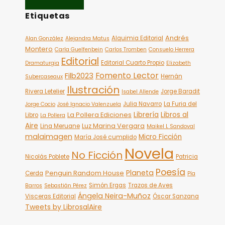
Etiquetas
Andrés
Alquimia Editorial
Alan González
Alejandra Matus
Montero
Carla Guelfenbein
Carlos Tromben
Consuelo Herrera
Editorial
Editorial Cuarto Propio
Dramaturgia
Elizabeth
Fomento Lector
Filb2023
Hernán
Subercaseaux
Ilustración
Rivera Letelier
Jorge Baradit
Isabel Allende
Julia Navarro
La Furia del
Jorge Cocio
José Ignacio Valenzuela
Librería
Libros al
La Pollera Ediciones
Libro
La Pollera
Aire
Luz Marina Vergara
Lina Meruane
Maikel L Sandoval
malaimagen
Micro Ficción
María José cumplido
Novela
No Ficción
Nicolás Poblete
Patricia
Poesía
Planeta
Penguin Random House
Cerda
Pía
Simón Ergas
Trazos de Aves
Barros
Sebastián Pérez
Ángela Neira-Muñoz
Visceras Editorial
Óscar Sanzana
Tweets by LibrosalAire