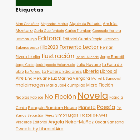
Etiquetas
Andrés
Alquimia Editorial
Alan González
Alejandra Matus
Montero
Carla Guelfenbein
Carlos Tromben
Consuelo Herrera
Editorial
Editorial Cuarto Propio
Dramaturgia
Elizabeth
Fomento Lector
Filb2023
Hernán
Subercaseaux
Ilustración
Rivera Letelier
Jorge Baradit
Isabel Allende
Julia Navarro
La Furia del
Jorge Cocio
José Ignacio Valenzuela
Librería
Libros al
La Pollera Ediciones
Libro
La Pollera
Aire
Luz Marina Vergara
Lina Meruane
Maikel L Sandoval
malaimagen
Micro Ficción
María José cumplido
Novela
No Ficción
Nicolás Poblete
Patricia
Poesía
Planeta
Penguin Random House
Cerda
Pía
Simón Ergas
Trazos de Aves
Barros
Sebastián Pérez
Ángela Neira-Muñoz
Visceras Editorial
Óscar Sanzana
Tweets by LibrosalAire