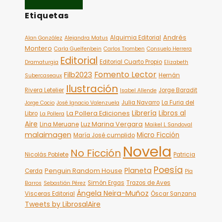
Etiquetas
Andrés
Alquimia Editorial
Alan González
Alejandra Matus
Montero
Carla Guelfenbein
Carlos Tromben
Consuelo Herrera
Editorial
Editorial Cuarto Propio
Dramaturgia
Elizabeth
Fomento Lector
Filb2023
Hernán
Subercaseaux
Ilustración
Rivera Letelier
Jorge Baradit
Isabel Allende
Julia Navarro
La Furia del
Jorge Cocio
José Ignacio Valenzuela
Librería
Libros al
La Pollera Ediciones
Libro
La Pollera
Aire
Luz Marina Vergara
Lina Meruane
Maikel L Sandoval
malaimagen
Micro Ficción
María José cumplido
Novela
No Ficción
Nicolás Poblete
Patricia
Poesía
Planeta
Penguin Random House
Cerda
Pía
Simón Ergas
Trazos de Aves
Barros
Sebastián Pérez
Ángela Neira-Muñoz
Visceras Editorial
Óscar Sanzana
Tweets by LibrosalAire