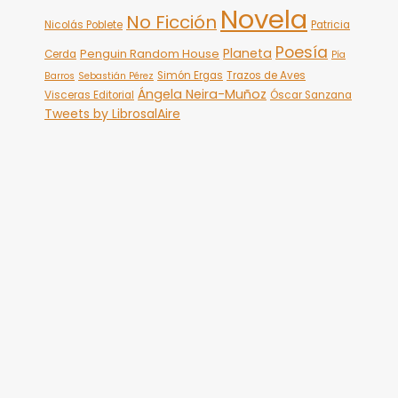
Novela
No Ficción
Nicolás Poblete
Patricia
Poesía
Planeta
Penguin Random House
Cerda
Pía
Simón Ergas
Trazos de Aves
Barros
Sebastián Pérez
Ángela Neira-Muñoz
Visceras Editorial
Óscar Sanzana
Tweets by LibrosalAire