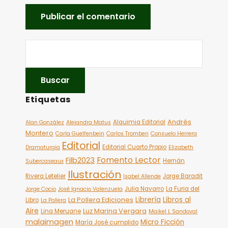
Etiquetas
Andrés
Alquimia Editorial
Alan González
Alejandra Matus
Montero
Carla Guelfenbein
Carlos Tromben
Consuelo Herrera
Editorial
Editorial Cuarto Propio
Dramaturgia
Elizabeth
Fomento Lector
Filb2023
Hernán
Subercaseaux
Ilustración
Rivera Letelier
Jorge Baradit
Isabel Allende
Julia Navarro
La Furia del
Jorge Cocio
José Ignacio Valenzuela
Librería
Libros al
La Pollera Ediciones
Libro
La Pollera
Aire
Luz Marina Vergara
Lina Meruane
Maikel L Sandoval
malaimagen
Micro Ficción
María José cumplido