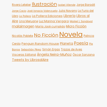
Ilustración
Rivera Letelier
Jorge Baradit
Isabel Allende
Julia Navarro
La Furia del
Jorge Cocio
José Ignacio Valenzuela
Librería
Libros al
La Pollera Ediciones
Libro
La Pollera
Aire
Luz Marina Vergara
Lina Meruane
Maikel L Sandoval
malaimagen
Micro Ficción
María José cumplido
Novela
No Ficción
Nicolás Poblete
Patricia
Poesía
Planeta
Penguin Random House
Cerda
Pía
Simón Ergas
Trazos de Aves
Barros
Sebastián Pérez
Ángela Neira-Muñoz
Visceras Editorial
Óscar Sanzana
Tweets by LibrosalAire