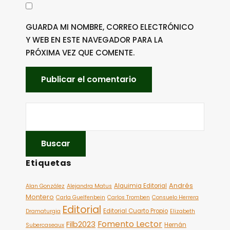
GUARDA MI NOMBRE, CORREO ELECTRÓNICO
Y WEB EN ESTE NAVEGADOR PARA LA
PRÓXIMA VEZ QUE COMENTE.
Etiquetas
Andrés
Alquimia Editorial
Alan González
Alejandra Matus
Montero
Carla Guelfenbein
Carlos Tromben
Consuelo Herrera
Editorial
Editorial Cuarto Propio
Dramaturgia
Elizabeth
Fomento Lector
Filb2023
Hernán
Subercaseaux