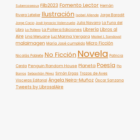
Fomento Lector
Filb2023
Hernán
Subercaseaux
Ilustración
Rivera Letelier
Jorge Baradit
Isabel Allende
Julia Navarro
La Furia del
Jorge Cocio
José Ignacio Valenzuela
Librería
Libros al
La Pollera Ediciones
Libro
La Pollera
Aire
Luz Marina Vergara
Lina Meruane
Maikel L Sandoval
malaimagen
Micro Ficción
María José cumplido
Novela
No Ficción
Nicolás Poblete
Patricia
Poesía
Planeta
Penguin Random House
Cerda
Pía
Simón Ergas
Trazos de Aves
Barros
Sebastián Pérez
Ángela Neira-Muñoz
Visceras Editorial
Óscar Sanzana
Tweets by LibrosalAire