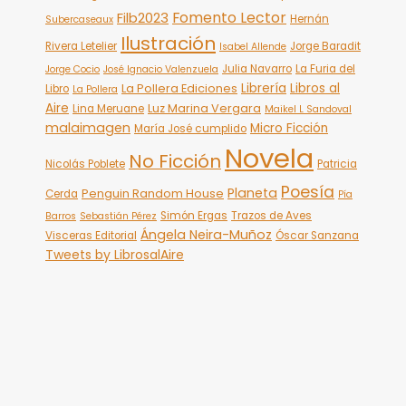
Fomento Lector
Filb2023
Hernán
Subercaseaux
Ilustración
Rivera Letelier
Jorge Baradit
Isabel Allende
Julia Navarro
La Furia del
Jorge Cocio
José Ignacio Valenzuela
Librería
Libros al
La Pollera Ediciones
Libro
La Pollera
Aire
Luz Marina Vergara
Lina Meruane
Maikel L Sandoval
malaimagen
Micro Ficción
María José cumplido
Novela
No Ficción
Nicolás Poblete
Patricia
Poesía
Planeta
Penguin Random House
Cerda
Pía
Simón Ergas
Trazos de Aves
Barros
Sebastián Pérez
Ángela Neira-Muñoz
Visceras Editorial
Óscar Sanzana
Tweets by LibrosalAire