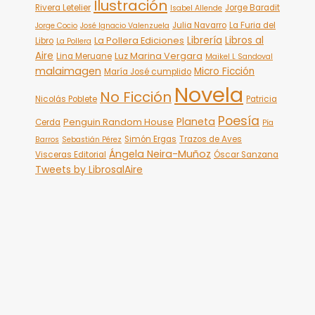
Ilustración
Rivera Letelier
Jorge Baradit
Isabel Allende
Julia Navarro
La Furia del
Jorge Cocio
José Ignacio Valenzuela
Librería
Libros al
La Pollera Ediciones
Libro
La Pollera
Aire
Luz Marina Vergara
Lina Meruane
Maikel L Sandoval
malaimagen
Micro Ficción
María José cumplido
Novela
No Ficción
Nicolás Poblete
Patricia
Poesía
Planeta
Penguin Random House
Cerda
Pía
Simón Ergas
Trazos de Aves
Barros
Sebastián Pérez
Ángela Neira-Muñoz
Visceras Editorial
Óscar Sanzana
Tweets by LibrosalAire