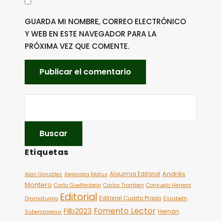
GUARDA MI NOMBRE, CORREO ELECTRÓNICO
Y WEB EN ESTE NAVEGADOR PARA LA
PRÓXIMA VEZ QUE COMENTE.
Etiquetas
Andrés
Alquimia Editorial
Alan González
Alejandra Matus
Montero
Carla Guelfenbein
Carlos Tromben
Consuelo Herrera
Editorial
Editorial Cuarto Propio
Dramaturgia
Elizabeth
Fomento Lector
Filb2023
Hernán
Subercaseaux