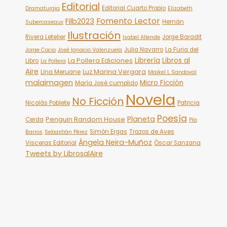
Editorial
Editorial Cuarto Propio
Dramaturgia
Elizabeth
Fomento Lector
Filb2023
Hernán
Subercaseaux
Ilustración
Rivera Letelier
Jorge Baradit
Isabel Allende
Julia Navarro
La Furia del
Jorge Cocio
José Ignacio Valenzuela
Librería
Libros al
La Pollera Ediciones
Libro
La Pollera
Aire
Luz Marina Vergara
Lina Meruane
Maikel L Sandoval
malaimagen
Micro Ficción
María José cumplido
Novela
No Ficción
Nicolás Poblete
Patricia
Poesía
Planeta
Penguin Random House
Cerda
Pía
Simón Ergas
Trazos de Aves
Barros
Sebastián Pérez
Ángela Neira-Muñoz
Visceras Editorial
Óscar Sanzana
Tweets by LibrosalAire