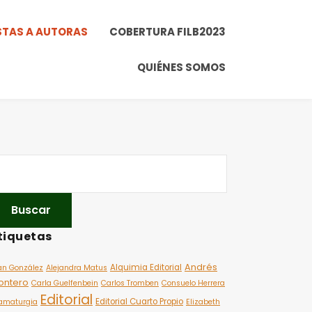
STAS A AUTORAS
COBERTURA FILB2023
QUIÉNES SOMOS
tiquetas
Andrés
Alquimia Editorial
an González
Alejandra Matus
ontero
Carla Guelfenbein
Carlos Tromben
Consuelo Herrera
Editorial
Editorial Cuarto Propio
amaturgia
Elizabeth