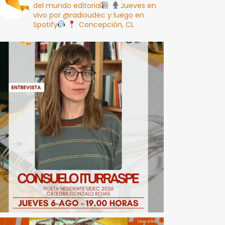
del mundo editorial
Jueves en
vivo por @radioudec y luego en
Spotify
Concepción, CL