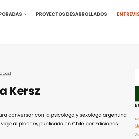
PORADAS
PROYECTOS DESARROLLADOS
ENTREVI
dcast
na Kersz
E
para conversar con la psicóloga y sexóloga argentina
Al
 viaje al placer», publicado en Chile por Ediciones
M
Dr