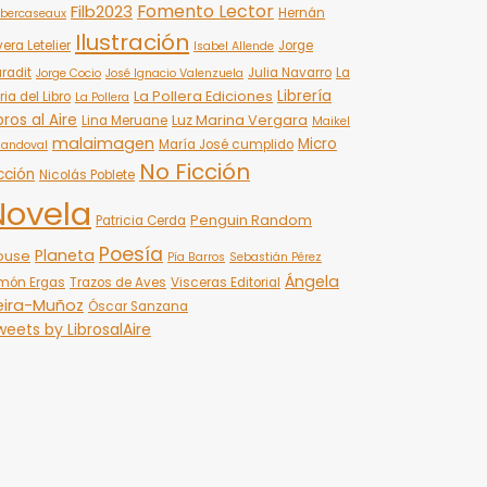
Fomento Lector
Filb2023
Hernán
bercaseaux
Ilustración
vera Letelier
Jorge
Isabel Allende
radit
Julia Navarro
La
Jorge Cocio
José Ignacio Valenzuela
Librería
La Pollera Ediciones
ria del Libro
La Pollera
bros al Aire
Luz Marina Vergara
Lina Meruane
Maikel
malaimagen
Micro
María José cumplido
Sandoval
No Ficción
cción
Nicolás Poblete
Novela
Penguin Random
Patricia Cerda
Poesía
Planeta
ouse
Pía Barros
Sebastián Pérez
Ángela
món Ergas
Trazos de Aves
Visceras Editorial
eira-Muñoz
Óscar Sanzana
eets by LibrosalAire