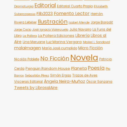
Editorial
Editorial Cuarto Propio
Dramaturgia
Elizabeth
Fomento Lector
Filb2023
Hernán
Subercaseaux
Ilustración
Rivera Letelier
Jorge Baradit
Isabel Allende
Julia Navarro
La Furia del
Jorge Cocio
José Ignacio Valenzuela
Librería
Libros al
La Pollera Ediciones
Libro
La Pollera
Aire
Luz Marina Vergara
Lina Meruane
Maikel L Sandoval
malaimagen
Micro Ficción
María José cumplido
Novela
No Ficción
Nicolás Poblete
Patricia
Poesía
Planeta
Penguin Random House
Cerda
Pía
Simón Ergas
Trazos de Aves
Barros
Sebastián Pérez
Ángela Neira-Muñoz
Visceras Editorial
Óscar Sanzana
Tweets by LibrosalAire