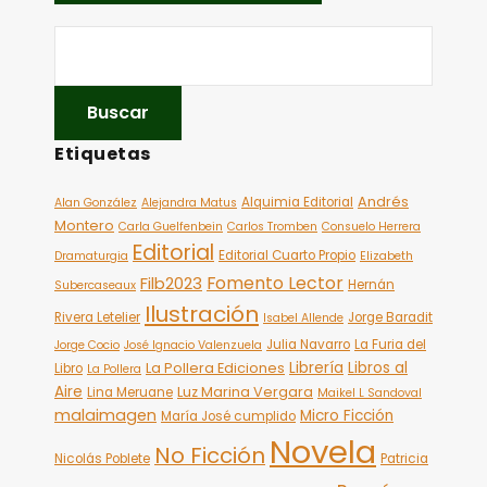
Etiquetas
Andrés
Alquimia Editorial
Alan González
Alejandra Matus
Montero
Carla Guelfenbein
Carlos Tromben
Consuelo Herrera
Editorial
Editorial Cuarto Propio
Dramaturgia
Elizabeth
Fomento Lector
Filb2023
Hernán
Subercaseaux
Ilustración
Rivera Letelier
Jorge Baradit
Isabel Allende
Julia Navarro
La Furia del
Jorge Cocio
José Ignacio Valenzuela
Librería
Libros al
La Pollera Ediciones
Libro
La Pollera
Aire
Luz Marina Vergara
Lina Meruane
Maikel L Sandoval
malaimagen
Micro Ficción
María José cumplido
Novela
No Ficción
Nicolás Poblete
Patricia