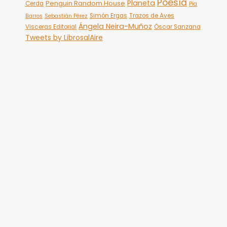
Poesía
Planeta
Penguin Random House
Cerda
Pía
Simón Ergas
Trazos de Aves
Barros
Sebastián Pérez
Ángela Neira-Muñoz
Visceras Editorial
Óscar Sanzana
Tweets by LibrosalAire