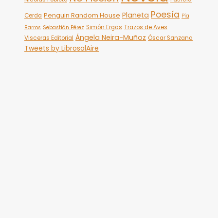
Poesía
Planeta
Penguin Random House
Cerda
Pía
Simón Ergas
Trazos de Aves
Barros
Sebastián Pérez
Ángela Neira-Muñoz
Visceras Editorial
Óscar Sanzana
Tweets by LibrosalAire