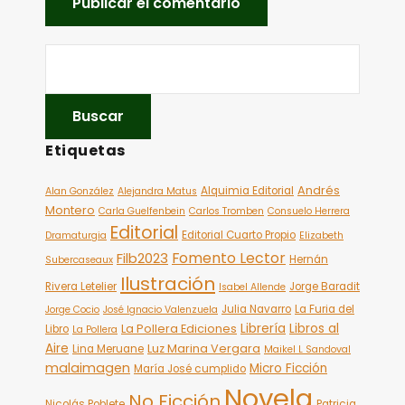
Etiquetas
Andrés
Alquimia Editorial
Alan González
Alejandra Matus
Montero
Carla Guelfenbein
Carlos Tromben
Consuelo Herrera
Editorial
Editorial Cuarto Propio
Dramaturgia
Elizabeth
Fomento Lector
Filb2023
Hernán
Subercaseaux
Ilustración
Rivera Letelier
Jorge Baradit
Isabel Allende
Julia Navarro
La Furia del
Jorge Cocio
José Ignacio Valenzuela
Librería
Libros al
La Pollera Ediciones
Libro
La Pollera
Aire
Luz Marina Vergara
Lina Meruane
Maikel L Sandoval
malaimagen
Micro Ficción
María José cumplido
Novela
No Ficción
Nicolás Poblete
Patricia