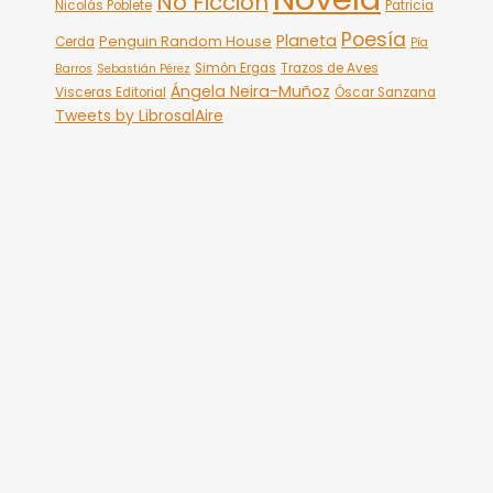
No Ficción
Nicolás Poblete
Patricia
Poesía
Planeta
Penguin Random House
Cerda
Pía
Simón Ergas
Trazos de Aves
Barros
Sebastián Pérez
Ángela Neira-Muñoz
Visceras Editorial
Óscar Sanzana
Tweets by LibrosalAire