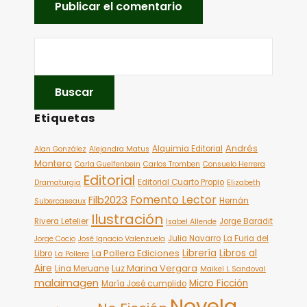
Etiquetas
Andrés
Alquimia Editorial
Alan González
Alejandra Matus
Montero
Carla Guelfenbein
Carlos Tromben
Consuelo Herrera
Editorial
Editorial Cuarto Propio
Dramaturgia
Elizabeth
Fomento Lector
Filb2023
Hernán
Subercaseaux
Ilustración
Rivera Letelier
Jorge Baradit
Isabel Allende
Julia Navarro
La Furia del
Jorge Cocio
José Ignacio Valenzuela
Librería
Libros al
La Pollera Ediciones
Libro
La Pollera
Aire
Luz Marina Vergara
Lina Meruane
Maikel L Sandoval
malaimagen
Micro Ficción
María José cumplido
Novela