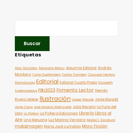
Etiquetas
Andrés
Alquimia Editorial
Alan González
Alejandra Matus
Montero
Carla Guelfenbein
Carlos Tromben
Consuelo Herrera
Editorial
Editorial Cuarto Propio
Dramaturgia
Elizabeth
Fomento Lector
Filb2023
Hernán
Subercaseaux
Ilustración
Rivera Letelier
Jorge Baradit
Isabel Allende
Julia Navarro
La Furia del
Jorge Cocio
José Ignacio Valenzuela
Librería
Libros al
La Pollera Ediciones
Libro
La Pollera
Aire
Luz Marina Vergara
Lina Meruane
Maikel L Sandoval
malaimagen
Micro Ficción
María José cumplido