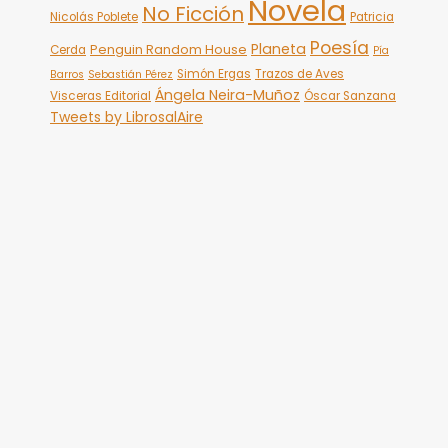
Novela
No Ficción
Nicolás Poblete
Patricia
Poesía
Planeta
Penguin Random House
Cerda
Pía
Simón Ergas
Trazos de Aves
Barros
Sebastián Pérez
Ángela Neira-Muñoz
Visceras Editorial
Óscar Sanzana
Tweets by LibrosalAire