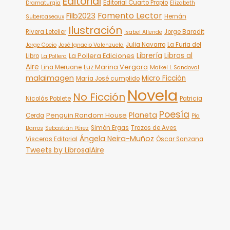
Editorial
Editorial Cuarto Propio
Dramaturgia
Elizabeth
Fomento Lector
Filb2023
Hernán
Subercaseaux
Ilustración
Rivera Letelier
Jorge Baradit
Isabel Allende
Julia Navarro
La Furia del
Jorge Cocio
José Ignacio Valenzuela
Librería
Libros al
La Pollera Ediciones
Libro
La Pollera
Aire
Luz Marina Vergara
Lina Meruane
Maikel L Sandoval
malaimagen
Micro Ficción
María José cumplido
Novela
No Ficción
Nicolás Poblete
Patricia
Poesía
Planeta
Penguin Random House
Cerda
Pía
Simón Ergas
Trazos de Aves
Barros
Sebastián Pérez
Ángela Neira-Muñoz
Visceras Editorial
Óscar Sanzana
Tweets by LibrosalAire