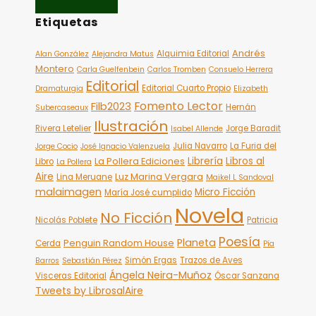
Etiquetas
Andrés
Alquimia Editorial
Alan González
Alejandra Matus
Montero
Carla Guelfenbein
Carlos Tromben
Consuelo Herrera
Editorial
Editorial Cuarto Propio
Dramaturgia
Elizabeth
Fomento Lector
Filb2023
Hernán
Subercaseaux
Ilustración
Rivera Letelier
Jorge Baradit
Isabel Allende
Julia Navarro
La Furia del
Jorge Cocio
José Ignacio Valenzuela
Librería
Libros al
La Pollera Ediciones
Libro
La Pollera
Aire
Luz Marina Vergara
Lina Meruane
Maikel L Sandoval
malaimagen
Micro Ficción
María José cumplido
Novela
No Ficción
Nicolás Poblete
Patricia
Poesía
Planeta
Penguin Random House
Cerda
Pía
Simón Ergas
Trazos de Aves
Barros
Sebastián Pérez
Ángela Neira-Muñoz
Visceras Editorial
Óscar Sanzana
Tweets by LibrosalAire