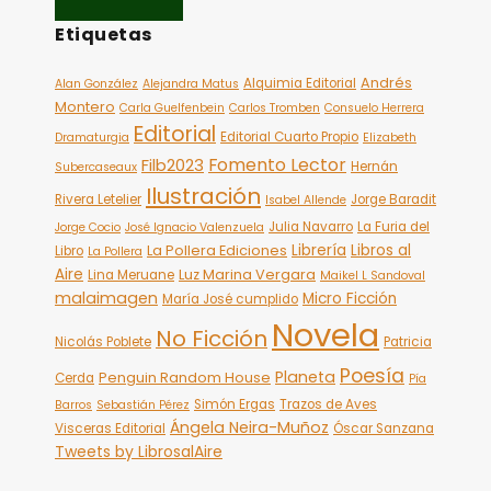
Etiquetas
Andrés
Alquimia Editorial
Alan González
Alejandra Matus
Montero
Carla Guelfenbein
Carlos Tromben
Consuelo Herrera
Editorial
Editorial Cuarto Propio
Dramaturgia
Elizabeth
Fomento Lector
Filb2023
Hernán
Subercaseaux
Ilustración
Rivera Letelier
Jorge Baradit
Isabel Allende
Julia Navarro
La Furia del
Jorge Cocio
José Ignacio Valenzuela
Librería
Libros al
La Pollera Ediciones
Libro
La Pollera
Aire
Luz Marina Vergara
Lina Meruane
Maikel L Sandoval
malaimagen
Micro Ficción
María José cumplido
Novela
No Ficción
Nicolás Poblete
Patricia
Poesía
Planeta
Penguin Random House
Cerda
Pía
Simón Ergas
Trazos de Aves
Barros
Sebastián Pérez
Ángela Neira-Muñoz
Visceras Editorial
Óscar Sanzana
Tweets by LibrosalAire