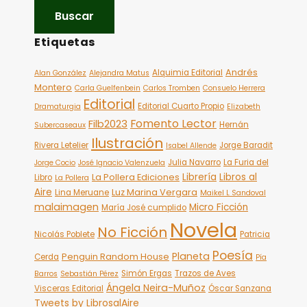
Etiquetas
Andrés
Alquimia Editorial
Alan González
Alejandra Matus
Montero
Carla Guelfenbein
Carlos Tromben
Consuelo Herrera
Editorial
Editorial Cuarto Propio
Dramaturgia
Elizabeth
Fomento Lector
Filb2023
Hernán
Subercaseaux
Ilustración
Rivera Letelier
Jorge Baradit
Isabel Allende
Julia Navarro
La Furia del
Jorge Cocio
José Ignacio Valenzuela
Librería
Libros al
La Pollera Ediciones
Libro
La Pollera
Aire
Luz Marina Vergara
Lina Meruane
Maikel L Sandoval
malaimagen
Micro Ficción
María José cumplido
Novela
No Ficción
Nicolás Poblete
Patricia
Poesía
Planeta
Penguin Random House
Cerda
Pía
Simón Ergas
Trazos de Aves
Barros
Sebastián Pérez
Ángela Neira-Muñoz
Visceras Editorial
Óscar Sanzana
Tweets by LibrosalAire