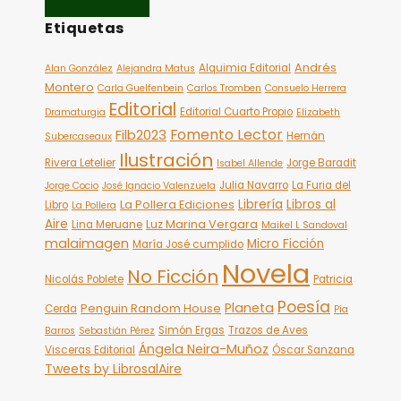
Etiquetas
Andrés
Alquimia Editorial
Alan González
Alejandra Matus
Montero
Carla Guelfenbein
Carlos Tromben
Consuelo Herrera
Editorial
Editorial Cuarto Propio
Dramaturgia
Elizabeth
Fomento Lector
Filb2023
Hernán
Subercaseaux
Ilustración
Rivera Letelier
Jorge Baradit
Isabel Allende
Julia Navarro
La Furia del
Jorge Cocio
José Ignacio Valenzuela
Librería
Libros al
La Pollera Ediciones
Libro
La Pollera
Aire
Luz Marina Vergara
Lina Meruane
Maikel L Sandoval
malaimagen
Micro Ficción
María José cumplido
Novela
No Ficción
Nicolás Poblete
Patricia
Poesía
Planeta
Penguin Random House
Cerda
Pía
Simón Ergas
Trazos de Aves
Barros
Sebastián Pérez
Ángela Neira-Muñoz
Visceras Editorial
Óscar Sanzana
Tweets by LibrosalAire