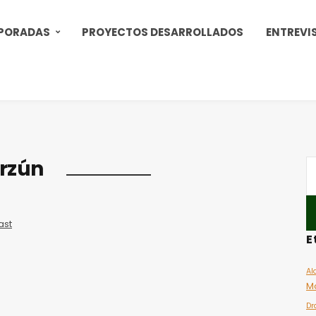
PORADAS
PROYECTOS DESARROLLADOS
ENTREVI
rzún
ast
E
Al
M
Dr