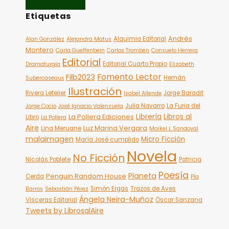
Etiquetas
Andrés
Alquimia Editorial
Alan González
Alejandra Matus
Montero
Carla Guelfenbein
Carlos Tromben
Consuelo Herrera
Editorial
Editorial Cuarto Propio
Dramaturgia
Elizabeth
Fomento Lector
Filb2023
Hernán
Subercaseaux
Ilustración
Rivera Letelier
Jorge Baradit
Isabel Allende
Julia Navarro
La Furia del
Jorge Cocio
José Ignacio Valenzuela
Librería
Libros al
La Pollera Ediciones
Libro
La Pollera
Aire
Luz Marina Vergara
Lina Meruane
Maikel L Sandoval
malaimagen
Micro Ficción
María José cumplido
Novela
No Ficción
Nicolás Poblete
Patricia
Poesía
Planeta
Penguin Random House
Cerda
Pía
Simón Ergas
Trazos de Aves
Barros
Sebastián Pérez
Ángela Neira-Muñoz
Visceras Editorial
Óscar Sanzana
Tweets by LibrosalAire