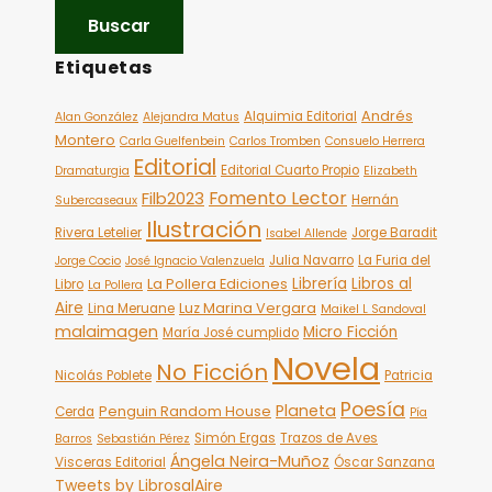
Etiquetas
Andrés
Alquimia Editorial
Alan González
Alejandra Matus
Montero
Carla Guelfenbein
Carlos Tromben
Consuelo Herrera
Editorial
Editorial Cuarto Propio
Dramaturgia
Elizabeth
Fomento Lector
Filb2023
Hernán
Subercaseaux
Ilustración
Rivera Letelier
Jorge Baradit
Isabel Allende
Julia Navarro
La Furia del
Jorge Cocio
José Ignacio Valenzuela
Librería
Libros al
La Pollera Ediciones
Libro
La Pollera
Aire
Luz Marina Vergara
Lina Meruane
Maikel L Sandoval
malaimagen
Micro Ficción
María José cumplido
Novela
No Ficción
Nicolás Poblete
Patricia
Poesía
Planeta
Penguin Random House
Cerda
Pía
Simón Ergas
Trazos de Aves
Barros
Sebastián Pérez
Ángela Neira-Muñoz
Visceras Editorial
Óscar Sanzana
Tweets by LibrosalAire