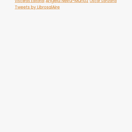
Ángela Neira-Muñoz
Visceras Editorial
Óscar Sanzana
Tweets by LibrosalAire