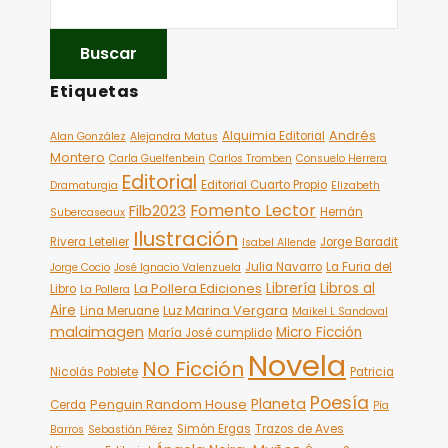
Etiquetas
Andrés
Alquimia Editorial
Alan González
Alejandra Matus
Montero
Carla Guelfenbein
Carlos Tromben
Consuelo Herrera
Editorial
Editorial Cuarto Propio
Dramaturgia
Elizabeth
Fomento Lector
Filb2023
Hernán
Subercaseaux
Ilustración
Rivera Letelier
Jorge Baradit
Isabel Allende
Julia Navarro
La Furia del
Jorge Cocio
José Ignacio Valenzuela
Librería
Libros al
La Pollera Ediciones
Libro
La Pollera
Aire
Luz Marina Vergara
Lina Meruane
Maikel L Sandoval
malaimagen
Micro Ficción
María José cumplido
Novela
No Ficción
Nicolás Poblete
Patricia
Poesía
Planeta
Penguin Random House
Cerda
Pía
Simón Ergas
Trazos de Aves
Barros
Sebastián Pérez