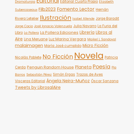
Editorial
Editorial Cuarto Propio
Dramaturgia
Elizabeth
Fomento Lector
Filb2023
Hernán
Subercaseaux
Ilustración
Rivera Letelier
Jorge Baradit
Isabel Allende
Julia Navarro
La Furia del
Jorge Cocio
José Ignacio Valenzuela
Librería
Libros al
La Pollera Ediciones
Libro
La Pollera
Aire
Luz Marina Vergara
Lina Meruane
Maikel L Sandoval
malaimagen
Micro Ficción
María José cumplido
Novela
No Ficción
Nicolás Poblete
Patricia
Poesía
Planeta
Penguin Random House
Cerda
Pía
Simón Ergas
Trazos de Aves
Barros
Sebastián Pérez
Ángela Neira-Muñoz
Visceras Editorial
Óscar Sanzana
Tweets by LibrosalAire