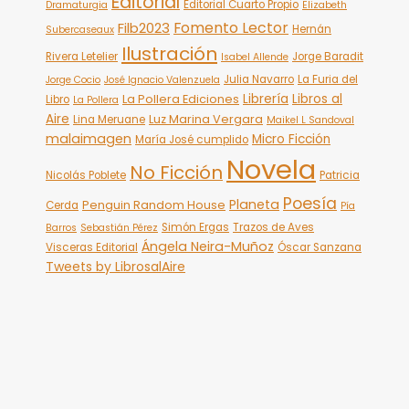
Editorial
Editorial Cuarto Propio
Dramaturgia
Elizabeth
Fomento Lector
Filb2023
Hernán
Subercaseaux
Ilustración
Rivera Letelier
Jorge Baradit
Isabel Allende
Julia Navarro
La Furia del
Jorge Cocio
José Ignacio Valenzuela
Librería
Libros al
La Pollera Ediciones
Libro
La Pollera
Aire
Luz Marina Vergara
Lina Meruane
Maikel L Sandoval
malaimagen
Micro Ficción
María José cumplido
Novela
No Ficción
Nicolás Poblete
Patricia
Poesía
Planeta
Penguin Random House
Cerda
Pía
Simón Ergas
Trazos de Aves
Barros
Sebastián Pérez
Ángela Neira-Muñoz
Visceras Editorial
Óscar Sanzana
Tweets by LibrosalAire