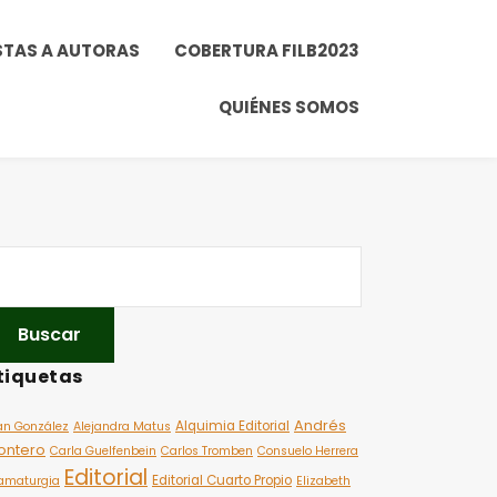
STAS A AUTORAS
COBERTURA FILB2023
QUIÉNES SOMOS
tiquetas
Andrés
Alquimia Editorial
an González
Alejandra Matus
ontero
Carla Guelfenbein
Carlos Tromben
Consuelo Herrera
Editorial
Editorial Cuarto Propio
amaturgia
Elizabeth