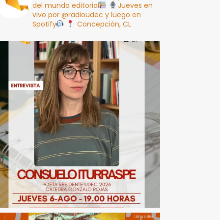
del mundo editorial
Jueves en
vivo por @radioudec y luego en
Spotify
Concepción, CL