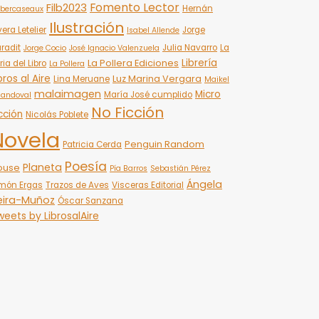
Fomento Lector
Filb2023
Hernán
bercaseaux
Ilustración
vera Letelier
Jorge
Isabel Allende
radit
Julia Navarro
La
Jorge Cocio
José Ignacio Valenzuela
Librería
La Pollera Ediciones
ria del Libro
La Pollera
bros al Aire
Luz Marina Vergara
Lina Meruane
Maikel
malaimagen
Micro
María José cumplido
Sandoval
No Ficción
cción
Nicolás Poblete
Novela
Penguin Random
Patricia Cerda
Poesía
Planeta
ouse
Pía Barros
Sebastián Pérez
Ángela
món Ergas
Trazos de Aves
Visceras Editorial
eira-Muñoz
Óscar Sanzana
eets by LibrosalAire