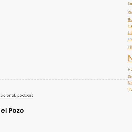
Su
Ri
Ba
Fu
Li
L 
Fi
H
Si
N
Tw
Nacional
,
podcast
del Pozo