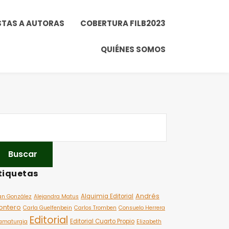
STAS A AUTORAS
COBERTURA FILB2023
QUIÉNES SOMOS
tiquetas
Andrés
Alquimia Editorial
an González
Alejandra Matus
ontero
Carla Guelfenbein
Carlos Tromben
Consuelo Herrera
Editorial
Editorial Cuarto Propio
amaturgia
Elizabeth