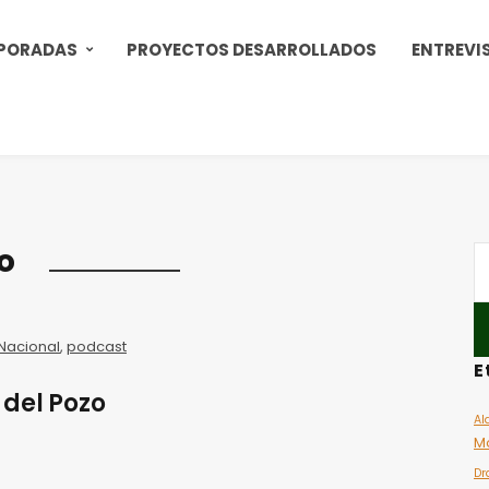
PORADAS
PROYECTOS DESARROLLADOS
ENTREVI
o
Nacional
,
podcast
E
 del Pozo
Al
M
Dr