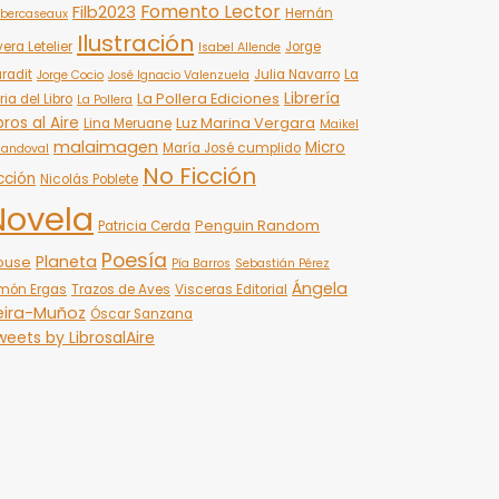
Fomento Lector
Filb2023
Hernán
bercaseaux
Ilustración
vera Letelier
Jorge
Isabel Allende
radit
Julia Navarro
La
Jorge Cocio
José Ignacio Valenzuela
Librería
La Pollera Ediciones
ria del Libro
La Pollera
bros al Aire
Luz Marina Vergara
Lina Meruane
Maikel
malaimagen
Micro
María José cumplido
Sandoval
No Ficción
cción
Nicolás Poblete
Novela
Penguin Random
Patricia Cerda
Poesía
Planeta
ouse
Pía Barros
Sebastián Pérez
Ángela
món Ergas
Trazos de Aves
Visceras Editorial
eira-Muñoz
Óscar Sanzana
eets by LibrosalAire