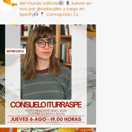
del mundo editorial
Jueves en
vivo por @radioudec y luego en
Spotify
Concepción, CL