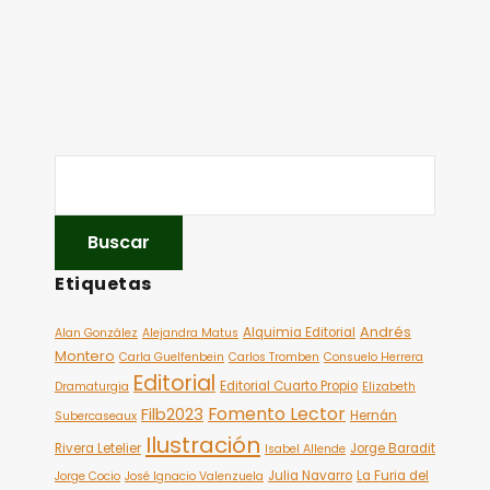
Etiquetas
Andrés
Alquimia Editorial
Alan González
Alejandra Matus
Montero
Carla Guelfenbein
Carlos Tromben
Consuelo Herrera
Editorial
Editorial Cuarto Propio
Dramaturgia
Elizabeth
Fomento Lector
Filb2023
Hernán
Subercaseaux
Ilustración
Rivera Letelier
Jorge Baradit
Isabel Allende
Julia Navarro
La Furia del
Jorge Cocio
José Ignacio Valenzuela