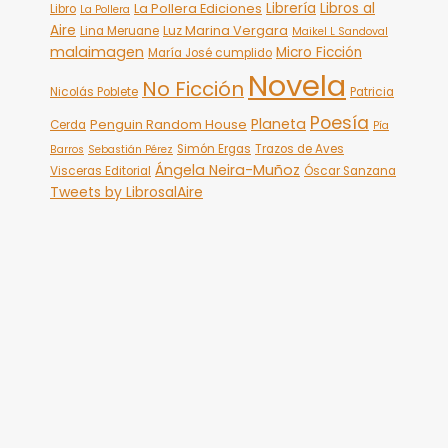
Librería
Libros al
La Pollera Ediciones
Libro
La Pollera
Aire
Luz Marina Vergara
Lina Meruane
Maikel L Sandoval
malaimagen
Micro Ficción
María José cumplido
Novela
No Ficción
Nicolás Poblete
Patricia
Poesía
Planeta
Penguin Random House
Cerda
Pía
Simón Ergas
Trazos de Aves
Barros
Sebastián Pérez
Ángela Neira-Muñoz
Visceras Editorial
Óscar Sanzana
Tweets by LibrosalAire