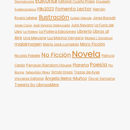
Editorial
Editorial Cuarto Propio
Dramaturgia
Elizabeth
Fomento Lector
Filb2023
Hernán
Subercaseaux
Ilustración
Rivera Letelier
Jorge Baradit
Isabel Allende
Julia Navarro
La Furia del
Jorge Cocio
José Ignacio Valenzuela
Librería
Libros al
La Pollera Ediciones
Libro
La Pollera
Aire
Luz Marina Vergara
Lina Meruane
Maikel L Sandoval
malaimagen
Micro Ficción
María José cumplido
Novela
No Ficción
Nicolás Poblete
Patricia
Poesía
Planeta
Penguin Random House
Cerda
Pía
Simón Ergas
Trazos de Aves
Barros
Sebastián Pérez
Ángela Neira-Muñoz
Visceras Editorial
Óscar Sanzana
Tweets by LibrosalAire