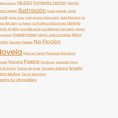
Fomento Lector
Filb2023
Hernán
bercaseaux
Ilustración
vera Letelier
Jorge
Isabel Allende
radit
Julia Navarro
La
Jorge Cocio
José Ignacio Valenzuela
Librería
La Pollera Ediciones
ria del Libro
La Pollera
bros al Aire
Luz Marina Vergara
Lina Meruane
Maikel
malaimagen
Micro
María José cumplido
Sandoval
No Ficción
cción
Nicolás Poblete
Novela
Penguin Random
Patricia Cerda
Poesía
Planeta
ouse
Pía Barros
Sebastián Pérez
Ángela
món Ergas
Trazos de Aves
Visceras Editorial
eira-Muñoz
Óscar Sanzana
eets by LibrosalAire