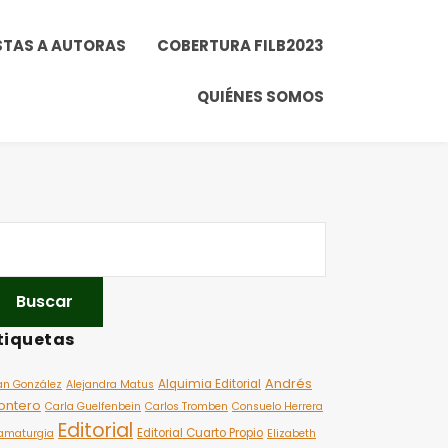
STAS A AUTORAS
COBERTURA FILB2023
QUIÉNES SOMOS
tiquetas
Andrés
Alquimia Editorial
an González
Alejandra Matus
ontero
Carla Guelfenbein
Carlos Tromben
Consuelo Herrera
Editorial
Editorial Cuarto Propio
amaturgia
Elizabeth