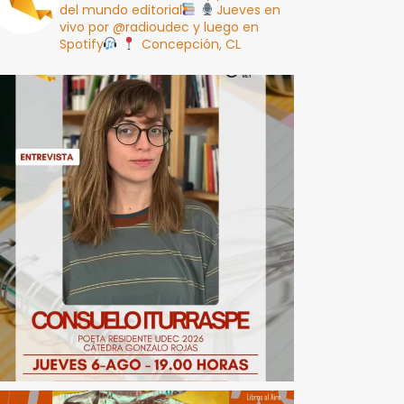
del mundo editorial
Jueves en
vivo por @radioudec y luego en
Spotify
Concepción, CL