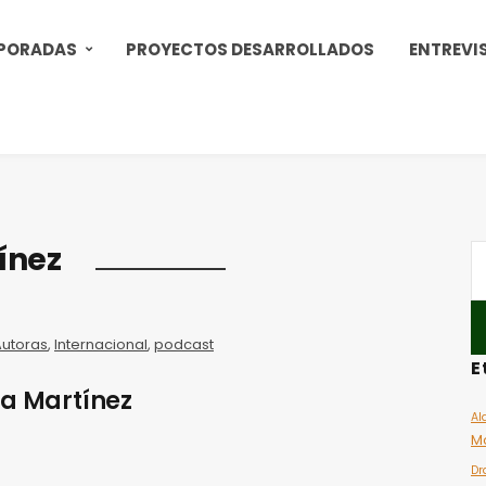
PORADAS
PROYECTOS DESARROLLADOS
ENTREVI
ínez
Autoras
,
Internacional
,
podcast
E
xa Martínez
Al
M
Dr