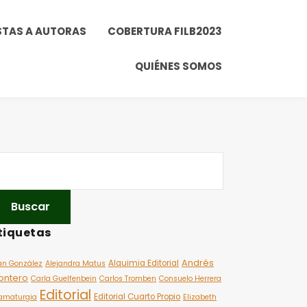
STAS A AUTORAS
COBERTURA FILB2023
QUIÉNES SOMOS
tiquetas
Andrés
Alquimia Editorial
an González
Alejandra Matus
ontero
Carla Guelfenbein
Carlos Tromben
Consuelo Herrera
Editorial
Editorial Cuarto Propio
amaturgia
Elizabeth