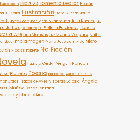
Fomento Lector
Filb2023
Hernán
bercaseaux
Ilustración
vera Letelier
Jorge
Isabel Allende
radit
Julia Navarro
La
Jorge Cocio
José Ignacio Valenzuela
Librería
La Pollera Ediciones
ria del Libro
La Pollera
bros al Aire
Luz Marina Vergara
Lina Meruane
Maikel
malaimagen
Micro
María José cumplido
Sandoval
No Ficción
cción
Nicolás Poblete
Novela
Penguin Random
Patricia Cerda
Poesía
Planeta
ouse
Pía Barros
Sebastián Pérez
Ángela
món Ergas
Trazos de Aves
Visceras Editorial
eira-Muñoz
Óscar Sanzana
eets by LibrosalAire