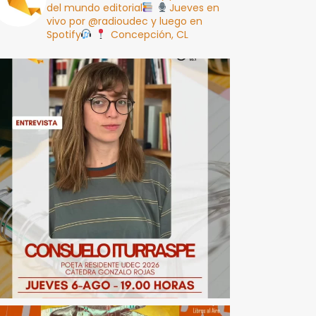
del mundo editorial
Jueves en
vivo por @radioudec y luego en
Spotify
Concepción, CL