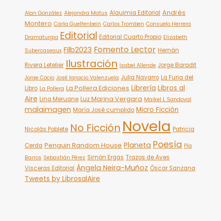
Andrés
Alquimia Editorial
Alan González
Alejandra Matus
Montero
Carla Guelfenbein
Carlos Tromben
Consuelo Herrera
Editorial
Editorial Cuarto Propio
Dramaturgia
Elizabeth
Fomento Lector
Filb2023
Hernán
Subercaseaux
Ilustración
Rivera Letelier
Jorge Baradit
Isabel Allende
Julia Navarro
La Furia del
Jorge Cocio
José Ignacio Valenzuela
Librería
Libros al
La Pollera Ediciones
Libro
La Pollera
Aire
Luz Marina Vergara
Lina Meruane
Maikel L Sandoval
malaimagen
Micro Ficción
María José cumplido
Novela
No Ficción
Nicolás Poblete
Patricia
Poesía
Planeta
Penguin Random House
Cerda
Pía
Simón Ergas
Trazos de Aves
Barros
Sebastián Pérez
Ángela Neira-Muñoz
Visceras Editorial
Óscar Sanzana
Tweets by LibrosalAire