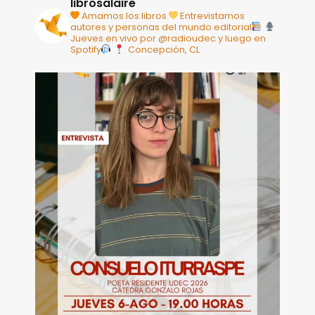
librosalaire
Amamos los libros
Entrevistamos
autores y personas del mundo editorial
Jueves en vivo por @radioudec y luego en
Spotify
Concepción, CL